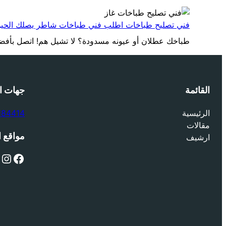
فني تصليح طباخات اطلب فني طباخات شاطر يصلك الحين لخدمة
طباخك عطلان أو عيونه مسدودة؟ لا تشيل هم! اتصل بأفض
القائمة
جهات ا
الرئيسية
184414
مقالات
مواقع ا
ارشيف
X
Instagram
Facebook