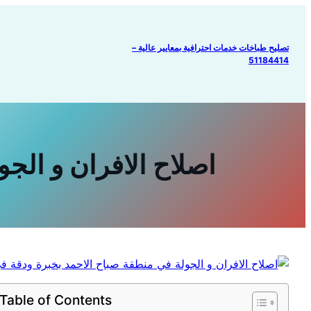
تخطى
إلى
المحتوى
تصليح طباخات خدمات احترافية بمعايير عالية –
51184414
اصلاح الافران و الج
Table of Contents