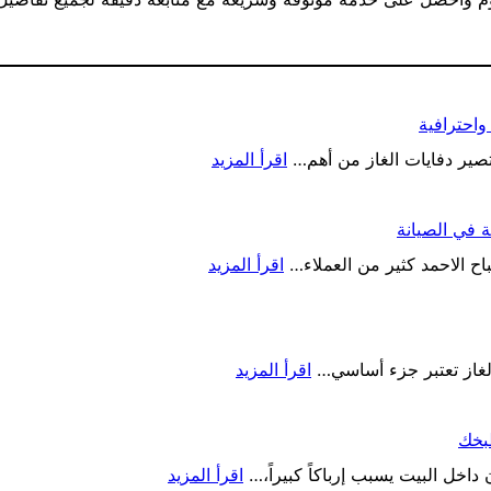
واحترافية
:
 تصير دفايات الغاز من أهم…
اقرأ المزيد
صيانة
وتصليح
ة في الصيانة
دفايات
:
الغاز
ح الاحمد كثير من العملاء…
اقرأ المزيد
اصلاح
ودفايات
الحديقة
الافران
و
بخدمة
:
سريعة
الجولة
الغاز تعتبر جزء أساسي…
اقرأ المزيد
تصليح
في
واحترافية
جولة
منطقة
بخك
بالكويت
صباح
بخدمة
الاحمد
:
داخل البيت يسبب إرباكاً كبيراً،…
اقرأ المزيد